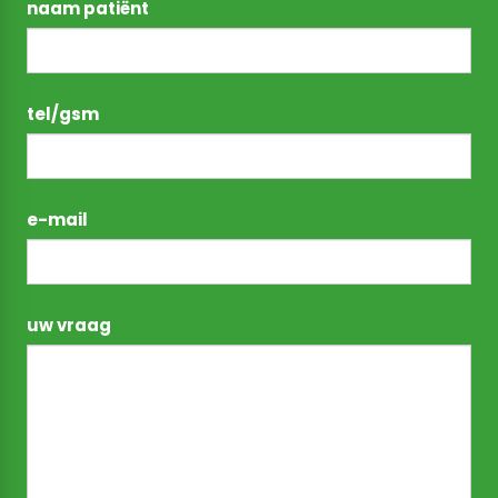
naam patiënt
tel/gsm
e-mail
uw vraag